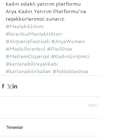
kadın odaklı yatırım platformu 
Arya Kadın Yatırım Platformu'na 
teşekkürlerimizi sunarız.
#Maslak42Avm
#İstanbulMaslakHilton
#AlışverişFestivali
#AryaWomen
#Modülİstanbul
#PisiShoe
#MeltemÖzperçel
#KadınGirişimci
#katlanabilirayakkabı
#katlanabilirbabet
#foldableshoe
Yorumlar