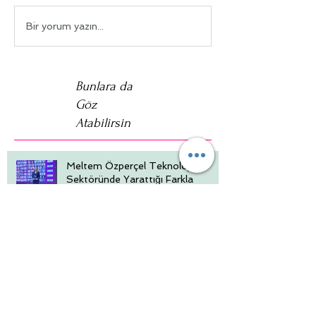
Bir yorum yazın...
Bunlara da
Göz
Atabilirsin
Meltem Özperçel Teknoloji
Sektöründe Yarattığı Farkla
WSpark'23 Onur Listesinde
Doğru ayakkabıyı bulmanıza
yardımcı olacak tüyolar