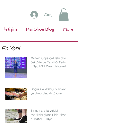
Giriş
İletişim
Pisi Shoe Blog
More
En Yeni
Meltem Özperçel Teknoloji
Sektöründe Yarattığı Farkla
WSpark'23 Onur Listesinde
Doğru ayakkabıyı bulmanıza
yardımcı olacak tüyolar
Bir numara büyük bir
ayakkabı giymek için Hayat
Kurtarıcı 3 Tüyo