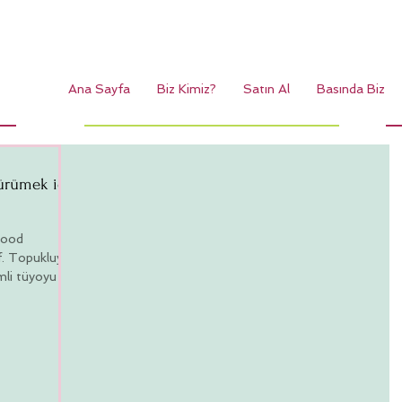
Ana Sayfa
Biz Kimiz?
Satın Al
Basında Biz
ürümek için
wood
f. Topukluyla
mli tüyoyu