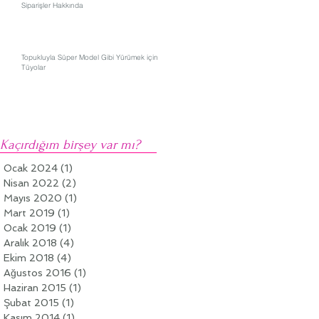
Siparişler Hakkında
Topukluyla Süper Model Gibi Yürümek için
Tüyolar
Kaçırdığım birşey var mı?
Ocak 2024
(1)
1 yazı
Nisan 2022
(2)
2 yazı
Mayıs 2020
(1)
1 yazı
Mart 2019
(1)
1 yazı
Ocak 2019
(1)
1 yazı
Aralık 2018
(4)
4 yazı
Ekim 2018
(4)
4 yazı
Ağustos 2016
(1)
1 yazı
Haziran 2015
(1)
1 yazı
Şubat 2015
(1)
1 yazı
Kasım 2014
(1)
1 yazı